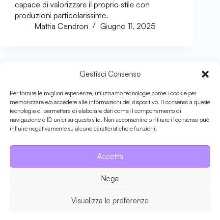
capace di valorizzare il proprio stile con
produzioni particolarissime.
Mattia Cendron
Giugno 11, 2025
Gestisci Consenso
PRIVACY POLICY
|
ENTRA IN AQM
ABOUT US
|
CATEGORIE
Per fornire le migliori esperienze, utilizziamo tecnologie come i cookie per
memorizzare e/o accedere alle informazioni del dispositivo. Il consenso a queste
tecnologie ci permetterà di elaborare dati come il comportamento di
navigazione o ID unici su questo sito. Non acconsentire o ritirare il consenso può
influire negativamente su alcune caratteristiche e funzioni.
Accetta
ANALISI TESTO
CAMPIONAMENTO
ALBUM
Nega
CULTURA HIP HOP
GOLDEN AGE
GRAMMY AWARDS
KENDRICK LAMAR
INDUSTRIA MUSICALE
KANYE WEST
Visualizza le preferenze
MODERN ERA
OLD SCHOOL
LIVE PERFORMANCE
TYLER THE CREATOR
PRODUCERS